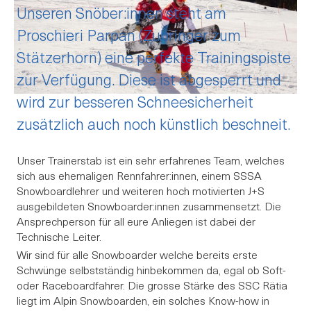
Unseren Snöber:innen steht am
Proschieri Parpan (Zubringer zum
Stätzerhorn) eine perfekte Trainingspiste
zur Verfügung. Diese ist abgesperrt und
wird zur besseren Schneesicherheit
zusätzlich auch noch künstlich beschneit.
Unser Trainerstab ist ein sehr erfahrenes Team, welches
sich aus ehemaligen Rennfahrer:innen, einem SSSA
Snowboardlehrer und weiteren hoch motivierten J+S
ausgebildeten Snowboarder:innen zusammensetzt. Die
Ansprechperson für all eure Anliegen ist dabei der
Technische Leiter.
Wir sind für alle Snowboarder welche bereits erste
Schwünge selbstständig hinbekommen da, egal ob Soft-
oder Raceboardfahrer. Die grosse Stärke des SSC Rätia
liegt im Alpin Snowboarden, ein solches Know-how in